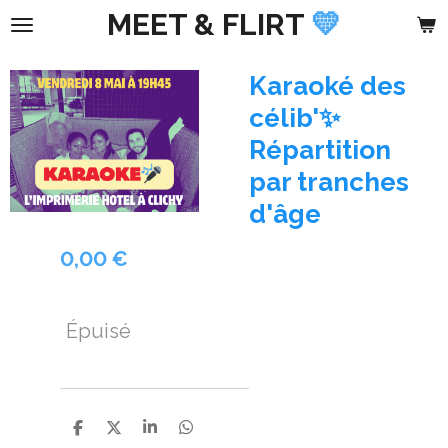
MEET &
FLIRT
💛
Passer
au
contenu
Karaoké des
principal
célib'✨
Répartition
par tranches
d'âge
0,00 €
Épuisé
P
P
P
P