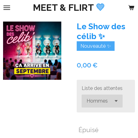
MEET &
FLIRT
💛
Passer
au
contenu
Le Show des
principal
célib ✨
Nouveauté ✨
0,00 €
Liste des attentes
Épuisé